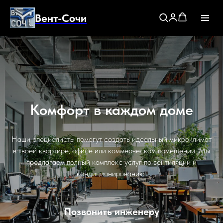
Вент-Сочи
Комфорт в каждом доме
Наши специалисты помогут создать идеальный микроклимат
в твоей квартире, офисе или коммерческом помещении. Мы
предлагаем полный комплекс услуг по вентиляции и
кондиционированию.
Позвонить инженеру