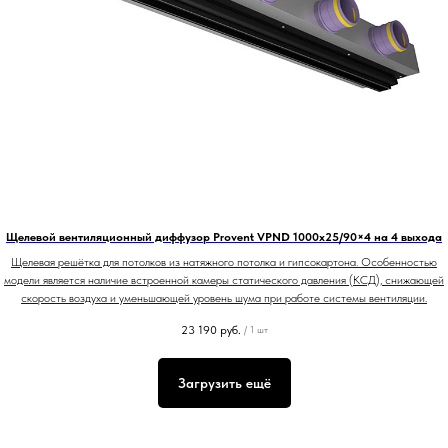
Щелевой вентиляционный диффузор Provent VPND 1000х25/90×4 на 4 выхода
Щелевая решётка для потолков из натяжного потолка и гипсокартона. Особенностью
модели является наличие встроенной камеры статического давления (КСД), снижающей
скорость воздуха и уменьшающей уровень шума при работе системы вентиляции.
23 190
руб.
/
1 шт
Загрузить ещё