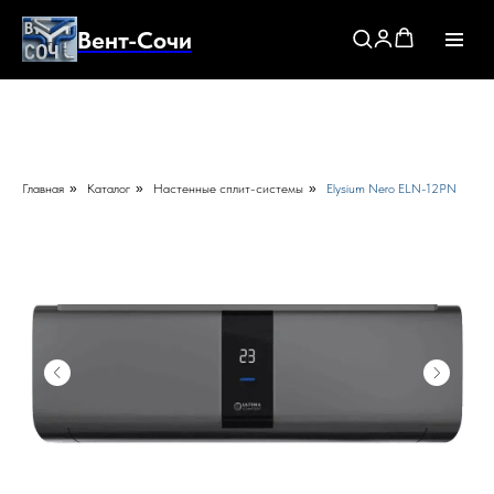
Вент-Сочи
Главная
»
Каталог
»
Настенные сплит-системы
»
Elysium Nero ELN-12PN