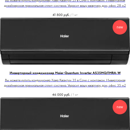
Вы можете купить кондиционер Хаер Квантум 25 в Сочи с монтажом. Инверторная
дизайнерская премиальная сплит-система. Украсит вашу квартиру, дом, офис 28 м2
41 800
руб.
/
1 шт
new
Инверторный кондиционер Haier Quantum Inverter AS35HQJ1HRA-W
Вы можете купить кондиционер Хаер Квантум 35 в Сочи с монтажом. Инверторная
дизайнерская премиальная сплит-система. Украсит вашу квартиру, дом, офис 35 м2
46 000
руб.
/
1 шт
new