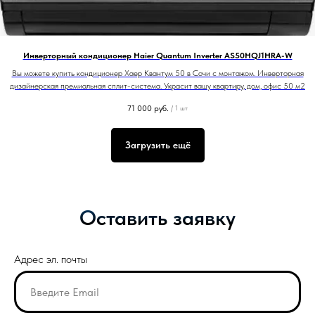
Инверторный кондиционер Haier Quantum Inverter AS50HQJ1HRA-W
Вы можете купить кондиционер Хаер Квантум 50 в Сочи с монтажом. Инверторная
дизайнерская премиальная сплит-система. Украсит вашу квартиру, дом, офис 50 м2
71 000
руб.
/
1 шт
Загрузить ещё
Оставить заявку
Адрес эл. почты