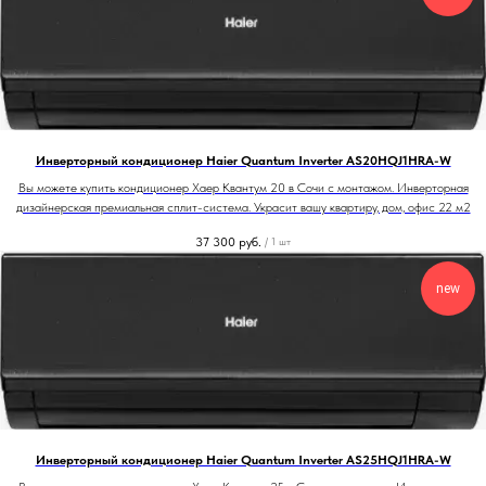
Инверторный кондиционер Haier Quantum Inverter AS20HQJ1HRA-W
Вы можете купить кондиционер Хаер Квантум 20 в Сочи с монтажом. Инверторная
дизайнерская премиальная сплит-система. Украсит вашу квартиру, дом, офис 22 м2
37 300
руб.
/
1 шт
new
Инверторный кондиционер Haier Quantum Inverter AS25HQJ1HRA-W