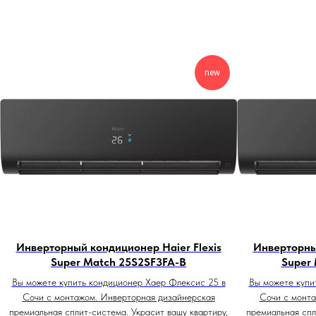
new
Инверторный кондиционер Haier Flexis
Инверторный
Super Match 25S2SF3FA-B
Super
Вы можете купить кондиционер Хаер Флексис 25 в
Вы можете купи
Сочи с монтажом. Инверторная дизайнерская
Сочи с монта
премиальная сплит-система. Украсит вашу квартиру,
премиальная спл