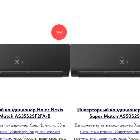
new
 кондиционер Haier Flexis
Инверторный кондиционер 
 Match AS35S2SF2FA-B
Super Match AS50S2S
ть кондиционер Хаер Флексис 35 в
Вы можете купить кондиционер Ха
жом. Инверторная дизайнерская
Сочи с монтажом. Инверторная
ит-система. Украсит вашу квартиру,
премиальная сплит-система. Украси