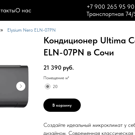
+7 900 265 95 90
такты
О нас
Транспортная 74/
Elysium Nero ELN-07PN
»
Кондиционер Ultima Co
ELN-07PN в Сочи
21 390
руб.
Помещение м²
20
В корзину
Создайте идеальный микроклимат у себ
дизайном. Современная классическая 