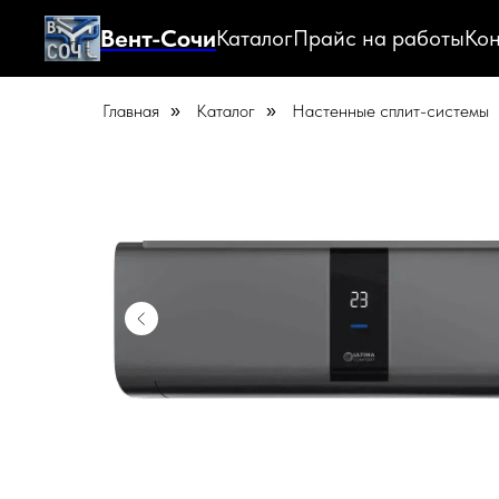
Вент-Сочи
Каталог
Прайс на работы
Кон
Главная
Каталог
Настенные сплит-системы
»
»