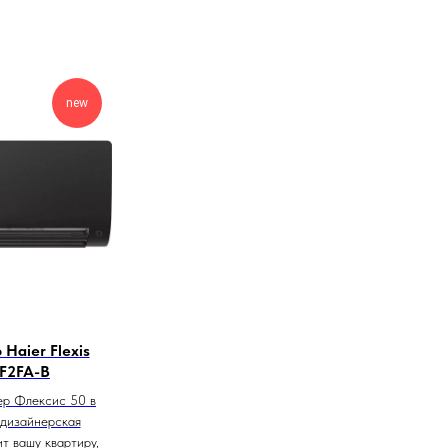
new
Haier Flexis
F2FA-B
ер Флексис 50 в
 дизайнерская
т вашу квартиру,