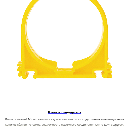
Клипса стандартная
Клипса Provent NS используется для установки гибких двустенных вентиляционных
каналов вблизи потолков, возможность надежного соединения клипс друг с другом.