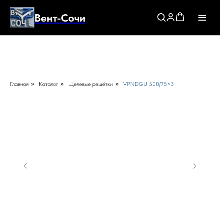
Вент-Сочи
Главная
»
Каталог
»
Щелевые решётки
»
VPNDGU 500/75×3