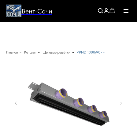
Вент-Сочи
Главная
»
Каталог
»
Щелевые решётки
»
VPND 1000/90×4