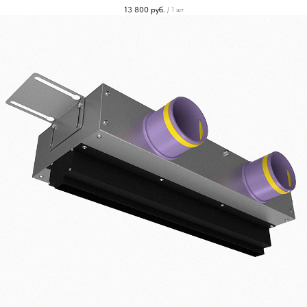
13 800
руб.
/
1 шт