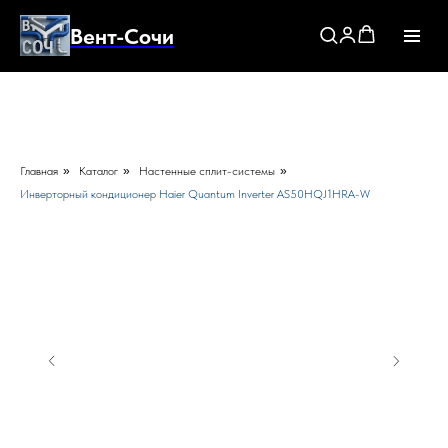
Вент-Сочи
Главная
»
Каталог
»
Настенные сплит-системы
»
Инверторный кондиционер Haier Quantum Inverter AS50HQJ1HRA-W