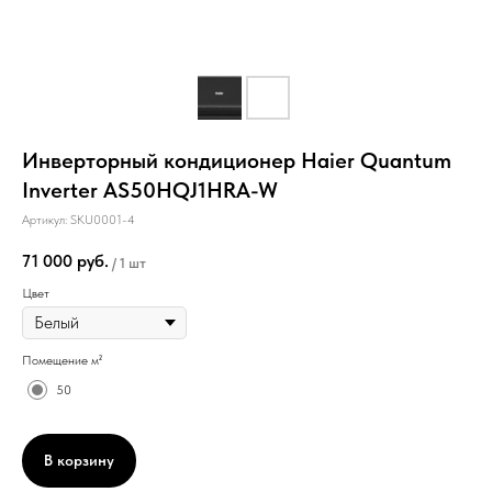
Инверторный кондиционер Haier Quantum
Inverter AS50HQJ1HRA-W
Артикул:
SKU0001-4
71 000
руб.
/
1 шт
Цвет
Помещение м²
50
В корзину