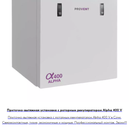
Приточно-вытяжная установка с роторным рекуператором Alpha 400 V
Приточно-вытяжная установка с роторным рекуператором Alpha 400 V в Сочи.
Сверхкомпактные, тихие, экономичные и мощные. Профессиональный монтаж. Звони!!!