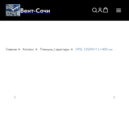
Вент-Сочи
Главная
»
Каталог
»
Пленумы / адаптеры
»
VPSL 125/90×1 L=400 мм