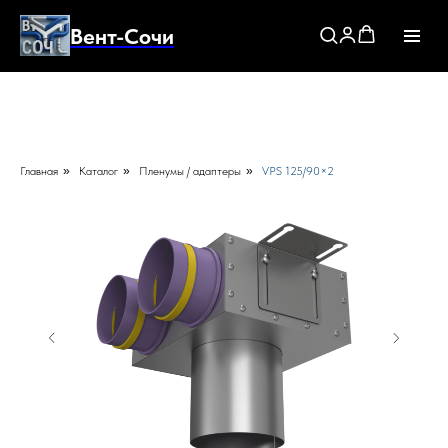
Вент-Сочи
Главная
»
Каталог
»
Пленумы / адаптеры
»
VPS 125/90×2