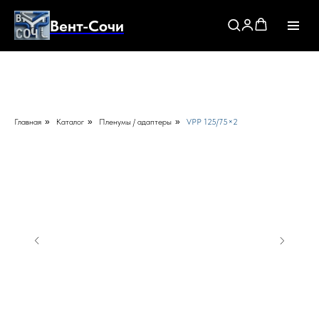
Вент-Сочи
Главная
»
Каталог
»
Пленумы / адаптеры
»
VPP 125/75×2