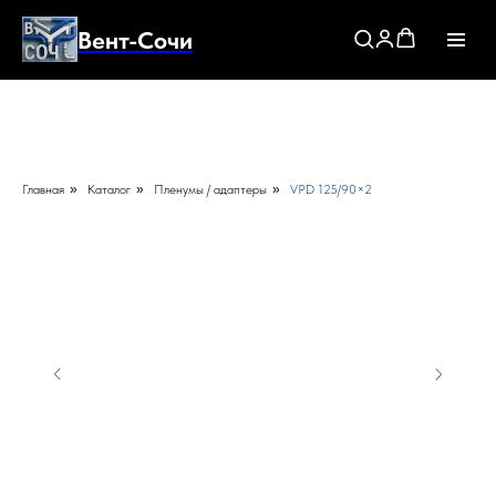
Вент-Сочи
Главная
»
Каталог
»
Пленумы / адаптеры
»
VPD 125/90×2