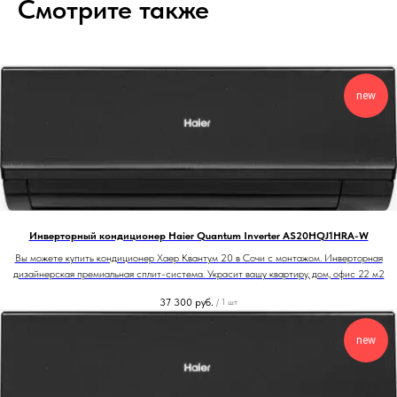
Смотрите также
new
Инверторный кондиционер Haier Quantum Inverter AS20HQJ1HRA-W
Вы можете купить кондиционер Хаер Квантум 20 в Сочи с монтажом. Инверторная
дизайнерская премиальная сплит-система. Украсит вашу квартиру, дом, офис 22 м2
37 300
руб.
/
1 шт
new