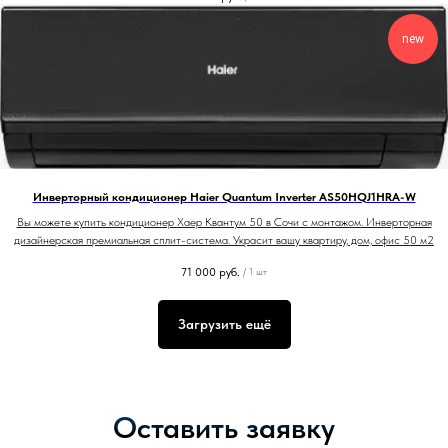
new
Инверторный кондиционер Haier Quantum Inverter AS50HQJ1HRA-W
Вы можете купить кондиционер Хаер Квантум 50 в Сочи с монтажом. Инверторная
дизайнерская премиальная сплит-система. Украсит вашу квартиру, дом, офис 50 м2
71 000
руб.
/
1 шт
Загрузить ещё
Оставить заявку