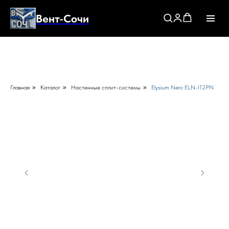
Вент-Сочи
Главная
»
Каталог
»
Настенные сплит-системы
»
Elysium Nero ELN-I12PN