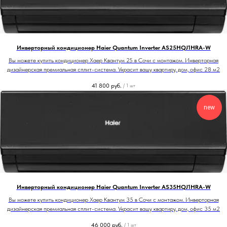
Инверторный кондиционер Haier Quantum Inverter AS25HQJ1HRA-W
Вы можете купить кондиционер Хаер Квантум 25 в Сочи с монтажом. Инверторная
дизайнерская премиальная сплит-система. Украсит вашу квартиру, дом, офис 28 м2
41 800
руб.
/
1 шт
new
Инверторный кондиционер Haier Quantum Inverter AS35HQJ1HRA-W
Вы можете купить кондиционер Хаер Квантум 35 в Сочи с монтажом. Инверторная
дизайнерская премиальная сплит-система. Украсит вашу квартиру, дом, офис 35 м2
46 000
руб.
/
1 шт