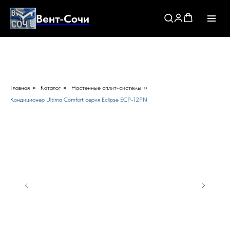
Вент-Сочи
Главная
»
Каталог
»
Настенные сплит-системы
»
Кондиционер Ultima Comfort серия Eclipse ECP-12PN