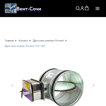
Вент-Сочи
Главная
»
Каталог
»
Дроссель клапана Provent
»
Дроссель клапан Provent VLV 160