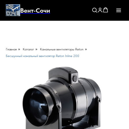
Вент-Сочи
Главная
»
Каталог
»
Канальные вентиляторы Reton
»
Бесшумный канальный вентилятор Reton Inline 200