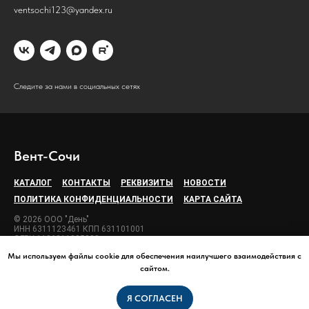
ventsochi123@yandex.ru
Следите за нами в социальных сетях
Вент-Сочи
КАТАЛОГ
КОНТАКТЫ
РЕКВИЗИТЫ
НОВОСТИ
ПОЛИТИКА КОНФИДЕНЦИАЛЬНОСТИ
КАРТА САЙТА
© 2026 ООО "День"
ИНН 6311123461 КПП 631101001
ОГРН 1106311005888
Мы используем файлы cookie для обеспечения наилучшего взаимодействия с
сайтом.
Я СОГЛАСЕН
Tilda
Made on