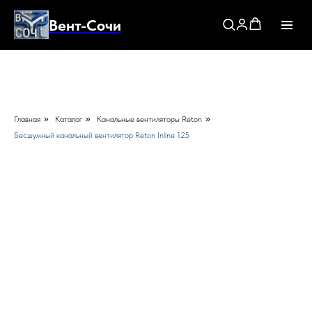
Вент-Сочи
Главная
»
Каталог
»
Канальные вентиляторы Reton
»
Бесшумный канальный вентилятор Reton Inline 125