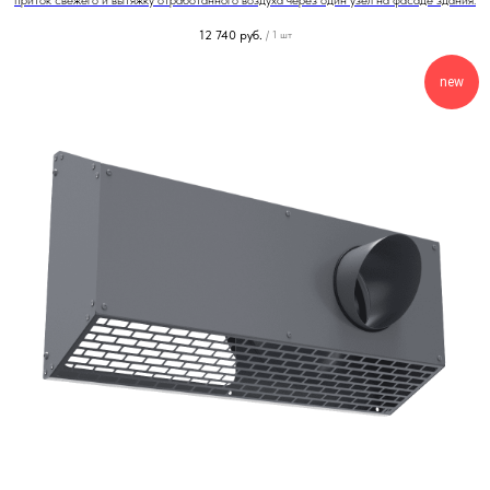
приток свежего и вытяжку отработанного воздуха через один узел на фасаде здания.
12 740
руб.
/
1 шт
new