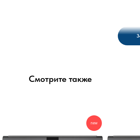
З
Смотрите также
new