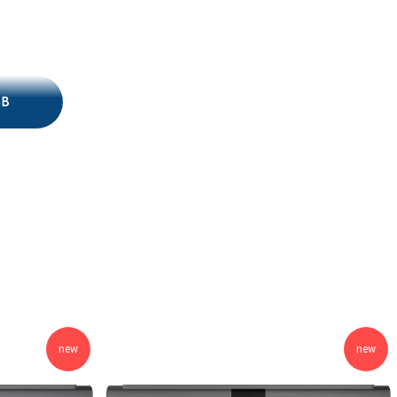
-B
new
new