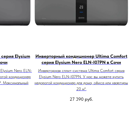
серия Elysium
Инверторный кондиционер Ultima Comfort
Сочи
серия Elysium Nero ELN-I07PN в Сочи
 Elysium Nero ELN-
Инверторная сплит-система Ultima Comfort серия
рогой кондиционер
Elysium Nero ELN-I07PN. У нас вы можете купить
м². Максимальный
недорогой кондиционер для дома, офиса или квартиры
20 м².
27 390
руб.