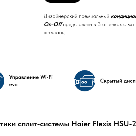
Дизайнерский премиальный
кондицион
On-Off
представлен в 3 оттенках с мат
шампань.
Управление Wi-Fi
Скрытый дисп
evo
тики сплит-системы Haier Flexis HSU-