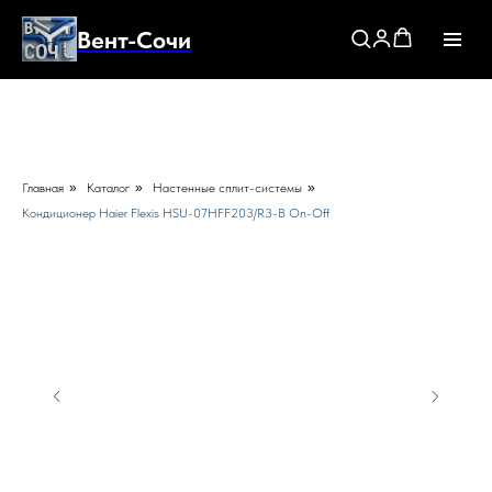
Вент-Сочи
Главная
»
Каталог
»
Настенные сплит-системы
»
Кондиционер Haier Flexis HSU-07HFF203/R3-B On-Off