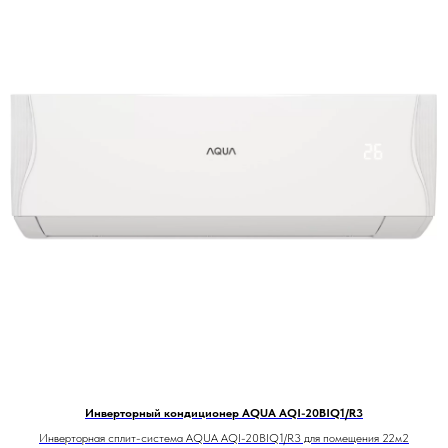
Инверторный кондиционер AQUA AQI-20BIQ1/R3
Инверторная сплит-система AQUA AQI-20BIQ1/R3 для помещения 22м2