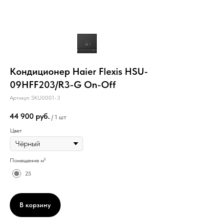
Кондиционер Haier Flexis HSU-
09HFF203/R3-G On-Off
Артикул:
SKU0001-3
44 900
руб.
/
1 шт
Цвет
Помещение м²
25
В корзину