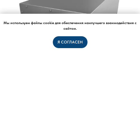
Мы используем файлы cookie для обеспечения наилучшего взаимодействия с
сайтом.
Я СОГЛАСЕН
Шумоглушитель прямоугольный KSE 125 ЭКО/ECO
Шумоглушитель KSE ЭКО/ECO – инновационное решение для организации бесшумной
вентиляции от Провент/Provent. Вы можете купить KSE 125 в Сочи с монтажом. Звони
9 990
руб.
/
1 шт