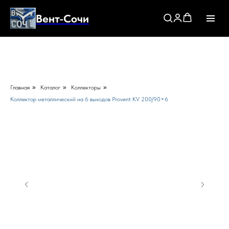
Вент-Сочи
Главная
»
Каталог
»
Коллекторы
»
Коллектор металлический на 6 выходов Provent KV 200/90×6