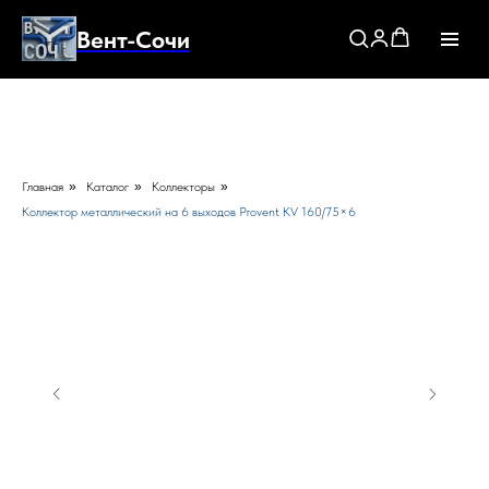
Вент-Сочи
Главная
»
Каталог
»
Коллекторы
»
Коллектор металлический на 6 выходов Provent KV 160/75×6