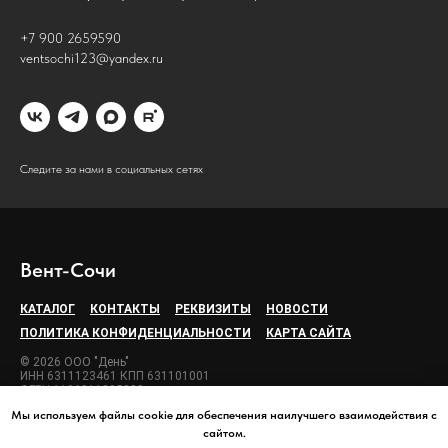
+7 900 2659590
ventsochi123@yandex.ru
Следите за нами в социальных сетях
Вент-Сочи
КАТАЛОГ
КОНТАКТЫ
РЕКВИЗИТЫ
НОВОСТИ
ПОЛИТИКА КОНФИДЕНЦИАЛЬНОСТИ
КАРТА САЙТА
© 2026 ООО "День"
ИНН 6311123461 КПП 631101001
ОГРН 1106311005888
Мы используем файлы cookie для обеспечения наилучшего взаимодействия с
сайтом.