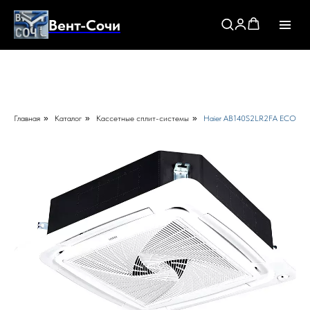
Вент-Сочи
Главная
»
Каталог
»
Кассетные сплит-системы
»
Haier AB140S2LR2FA ECO