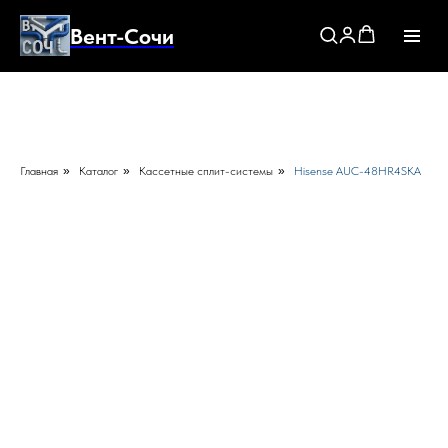
Вент-Сочи
Главная
»
Каталог
»
Кассетные сплит-системы
»
Hisense AUC-48HR4SKA