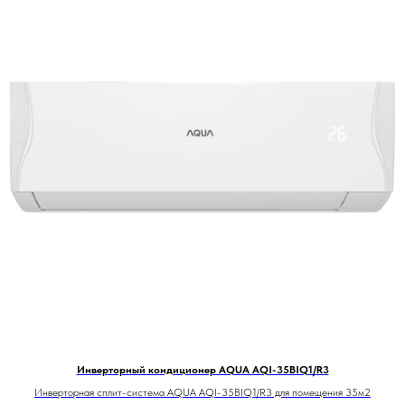
Инверторный кондиционер AQUA AQI-35BIQ1/R3
Инверторная сплит-система AQUA AQI-35BIQ1/R3 для помещения 35м2