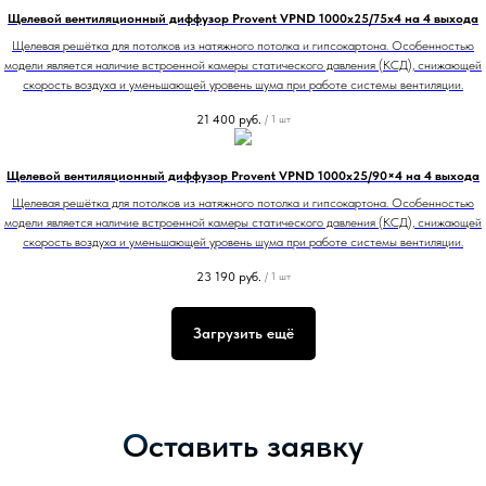
Щелевой вентиляционный диффузор Provent VPND 1000х25/75х4 на 4 выхода
Щелевая решётка для потолков из натяжного потолка и гипсокартона. Особенностью
модели является наличие встроенной камеры статического давления (КСД), снижающей
скорость воздуха и уменьшающей уровень шума при работе системы вентиляции.
21 400
руб.
/
1 шт
Щелевой вентиляционный диффузор Provent VPND 1000х25/90×4 на 4 выхода
Щелевая решётка для потолков из натяжного потолка и гипсокартона. Особенностью
модели является наличие встроенной камеры статического давления (КСД), снижающей
скорость воздуха и уменьшающей уровень шума при работе системы вентиляции.
23 190
руб.
/
1 шт
Загрузить ещё
Оставить заявку