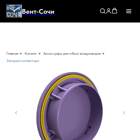
Вент-Сочи
Главная
»
Каталог
»
Аксессуары для гибких воздуховодов
»
Заглушка коллектора