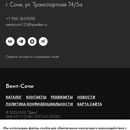
г. Сочи, ул. Транспортная 74/5а
+7 900 2659590
ventsochi123@yandex.ru
Следите за нами в социальных сетях
Вент-Сочи
КАТАЛОГ
КОНТАКТЫ
РЕКВИЗИТЫ
НОВОСТИ
ПОЛИТИКА КОНФИДЕНЦИАЛЬНОСТИ
КАРТА САЙТА
© 2026 ООО "День"
ИНН 6311123461 КПП 631101001
ОГРН 1106311005888
Мы используем файлы cookie для обеспечения наилучшего взаимодействия с