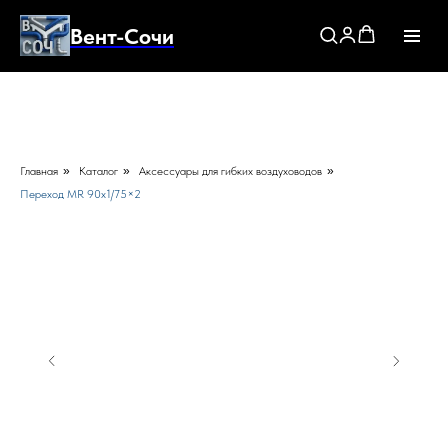
Вент-Сочи
Главная
»
Каталог
»
Аксессуары для гибких воздуховодов
»
Переход MR 90х1/75×2